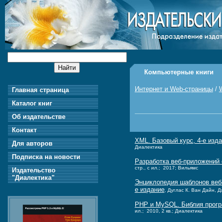
Компьютерные книги
Интернет и Web-страницы
/
Главная страница
Каталог книг
Об издательстве
Контакт
XML. Базовый курс, 4-е изд
Для авторов
Диалектика
Подписка на новости
Разработка веб-приложений
стр., с ил.; 2017; Вильямс
Издательство
"Диалектика"
Энциклопедия шаблонов веб-
е издание
, Дуглас К. Ван Дaйн, Д
PHP и MySQL. Библия прогр
ил.; 2010, 2 кв.; Диалектика