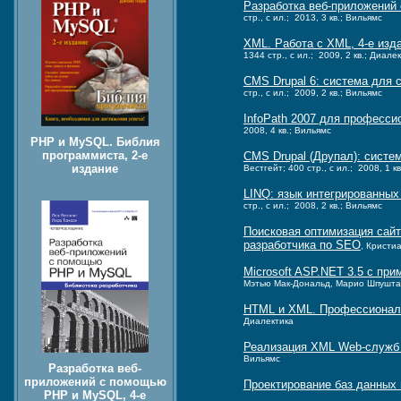
Разработка веб-приложений
стр., с ил.; 2013, 3 кв.; Вильямс
XML. Работа с XML, 4-е изд
1344 стр., с ил.; 2009, 2 кв.; Диале
CMS Drupal 6: система для с
стр., с ил.; 2009, 2 кв.; Вильямс
InfoPath 2007 для професс
2008, 4 кв.; Вильямс
PHP и MySQL. Библия
программиста, 2-е
CMS Drupal (Друпал): систе
издание
Вестгейт; 400 стр., с ил.; 2008, 1 к
LINQ: язык интегрированных
стр., с ил.; 2008, 2 кв.; Вильямс
Поисковая оптимизация сай
разработчика по SEO
, Кристиа
Microsoft ASP.NET 3.5 с пр
Мэтью Мак-Дональд, Марио Шпушта; 1
HTML и XML. Профессионал
Диалектика
Реализация XML Web-служб 
Вильямс
Разработка веб-
приложений с помощью
Проектирование баз данных
PHP и MySQL, 4-е