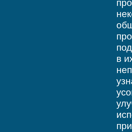
про
нек
общ
про
под
в и
неп
узн
усо
улу
исп
при