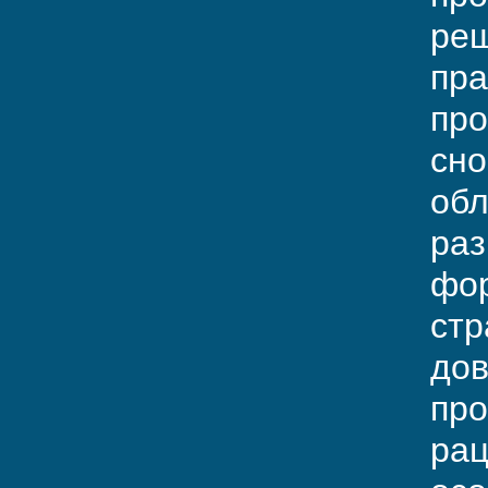
реш
пра
про
сно
обл
раз
фор
стр
дов
про
рац