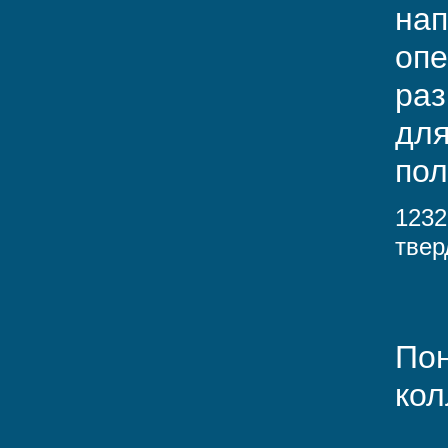
нап
опе
раз
для
пол
1232
твер
Пон
кол