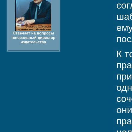
сог
шаб
ему
Отвечает на вопросы
пос
генеральный директор
издательства
К т
пра
при
одн
соч
они
пра