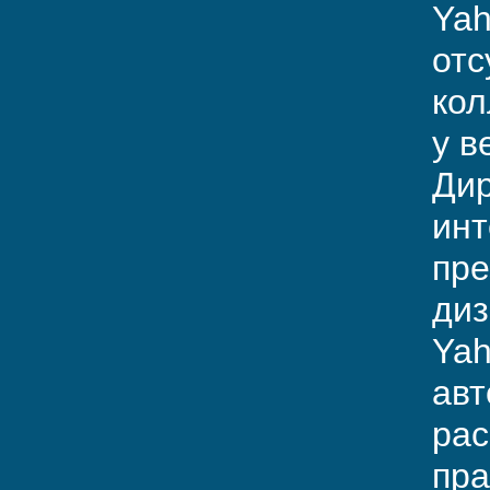
Yah
отс
кол
у в
Дир
инт
пре
диз
Yah
авт
рас
пра