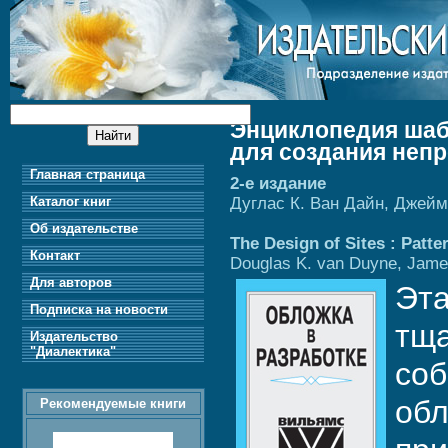
Энциклопедия шаб
для создания неп
Главная страница
2-е издание
Дуглас К. Ван Дaйн, Джейм
Каталог книг
Об издательстве
The Design of Sites : Patte
Контакт
Douglas K. van Duyne, James
Для авторов
Эта
Подписка на новости
тща
Издательство
"Диалектика"
соб
обл
Рекомендуемые книги