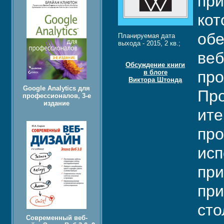
при
кот
обе
Планируемая дата
выхода - 2015, 2 кв.;
веб
Обсуждение книги
про
в блоге
Виктора Штонда
Google Analytics для
Про
профессионалов, 3-е
издание
ите
про
исп
при
при
сто
Современный веб-