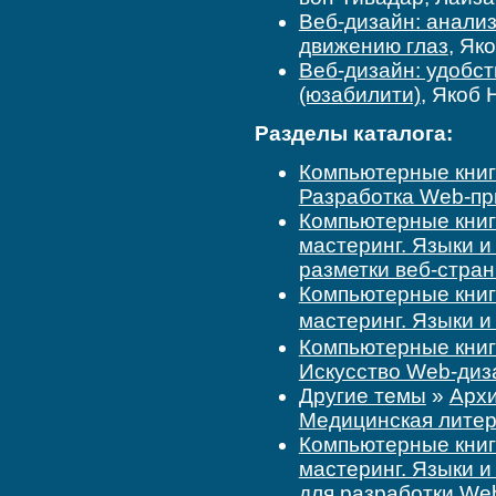
Веб-дизайн: анализ
движению глаз
, Як
Веб-дизайн: удобст
(юзабилити)
, Якоб
Разделы каталога:
Компьютерные кни
Разработка Web-пр
Компьютерные кни
мастеринг. Языки 
разметки веб-стра
Компьютерные кни
мастеринг. Языки 
Компьютерные кни
Искусство Web-диз
Другие темы
»
Архи
Медицинская литер
Компьютерные кни
мастеринг. Языки 
для разработки We