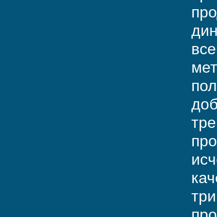
про
дин
все
мет
пол
доб
тре
про
исч
кач
три
про