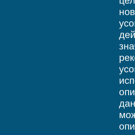
цел
нов
усо
дей
зна
рек
усо
исп
опи
дан
мож
опи