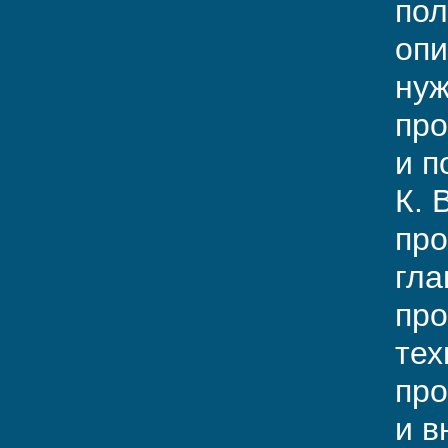
пол
опи
нуж
про
и п
К. 
про
гла
про
тех
про
и в