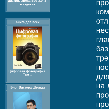
про
дизайн. Эпоха Веб 3.0, 2-
е издание
ком
отл
Книга для всех
нес
гла
баз
тре
пос
Цифровая фотография.
для
Том 1
на 
Блог Виктора Штонда
про
про