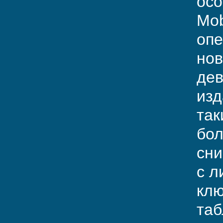
осо
Mob
опе
нов
дев
изд
так
бол
сни
с л
клю
таб