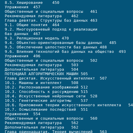
8.5. Хеширование    450
Упражнения  457
Общественные и социальные вопросы   461
Рекомендуемая литература    462
Глава девятая. Структуры баз данных 463
9.1. Общие понятия  464
9.2. Многоуровневый подход к реализации
баз данных  467
9.3. Реляционная модель 470
9.4. Объектно-ориентированные базы данных   485
9.5. Обеспечение целостности баз данных 488
9.6. Влияние технологий баз данных на общество  493
Упражнения  496
Общественные и социальные вопросы   502
Рекомендуемая литература    503
Дополнительная литература   504
ПОТЕНЦИАЛ АЛГОРИТМИЧЕСКИХ МАШИН 505
Глава десятая. Искусственный интеллект  507
10.1. Машины и интеллект    508
10.2. Распознавание изображений 512
10.3. Способность к рассуждению 515
10.4. Искусственные нейронные сети  528
10.5. Генетические алгоритмы    537
10.6. Приложения теории искусственного интеллекта   54
10.7. Осмысливание последствий  551
Упражнения  554
Общественные и социальные вопросы   560
Рекомендуемая литература    562
Дополнительная литература   562
Глава одиннадцатая. Теория вычислений   563