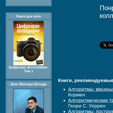
Пон
колл
Книга для всех
Цифровая фотография.
Том 1
Книги, рекомендуемые 
Блог Виктора Штонда
Алгоритмы: вводны
Кормен
Алгоритмические тр
Генри С. Уоррен
Алгоритмы: построе