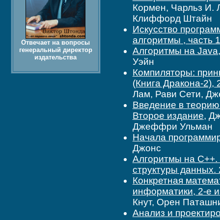
Кормен, Чарльз И. 
Клиффорд Штайн
Искусство програм
алгоритмы , часть 
Отвечает на вопросы
Алгоритмы на Java,
генеральный директор
издательства
Уэйн
Компиляторы: прин
(Книга Дракона-2), 
Лам, Рави Сети, Д
Введение в теорию 
Второе издание
, Д
Джеффри Ульман
Начала программи
Джонс
Алгоритмы на C++.
структуры данных. 2
Конкретная матема
информатики, 2-е 
Кнут, Орен Паташн
Анализ и проектир