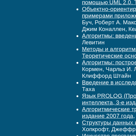
помощью UML 2.0. 
Объектно-ориентир
примерами приложе
Буч, Роберт А. Макс
Джим Коналлен, Ке
Алгоритмы: введени
Левитин
Методы и алгоритм
Теоретические осн
Алгоритмы: построе
Кормен, Чарльз И. 
Клиффорд Штайн
Введение в исслед
Таха
Язык PROLOG (Прол
интеллекта, 3-е из
Алгоритмические т
издание 2007 года
,
Структуры данных 
Хопкрофт, Джеффр
Искусство програм