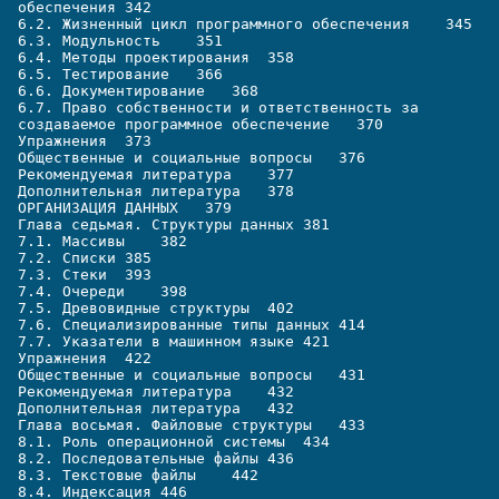
обеспечения 342
6.2. Жизненный цикл программного обеспечения    345
6.3. Модульность    351
6.4. Методы проектирования  358
6.5. Тестирование   366
6.6. Документирование   368
6.7. Право собственности и ответственность за
создаваемое программное обеспечение   370
Упражнения  373
Общественные и социальные вопросы   376
Рекомендуемая литература    377
Дополнительная литература   378
ОРГАНИЗАЦИЯ ДАННЫХ   379
Глава седьмая. Структуры данных 381
7.1. Массивы    382
7.2. Списки 385
7.3. Стеки  393
7.4. Очереди    398
7.5. Древовидные структуры  402
7.6. Специализированные типы данных 414
7.7. Указатели в машинном языке 421
Упражнения  422
Общественные и социальные вопросы   431
Рекомендуемая литература    432
Дополнительная литература   432
Глава восьмая. Файловые структуры   433
8.1. Роль операционной системы  434
8.2. Последовательные файлы 436
8.3. Текстовые файлы    442
8.4. Индексация 446