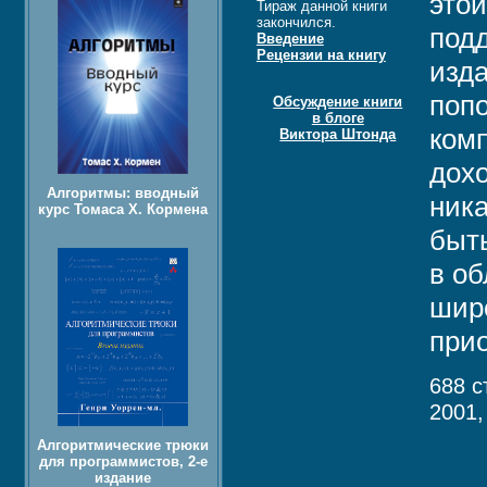
этой
Тираж данной книги
закончился.
подд
Введение
Рецензии на книгу
изд
поп
Обсуждение книги
в блоге
комп
Виктора Штонда
дох
Алгоритмы: вводный
ника
курс Томаса Х. Кормена
быт
в об
шир
при
688 с
2001,
Алгоритмические трюки
для программистов, 2-е
издание