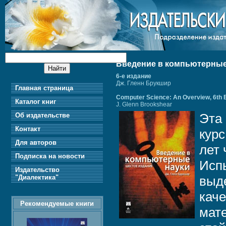
Введение в компьютерные
6-е издание
Дж. Гленн Брукшир
Главная страница
Computer Science: An Overview, 6th E
Каталог книг
J. Glenn Brookshear
Эта 
Об издательстве
Контакт
курс
Для авторов
лет 
Подписка на новости
Исп
Издательство
"Диалектика"
выде
каче
Рекомендуемые книги
мат