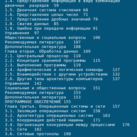
1.4. Представление информации в виде комбинации 
двоичных  разрядов  59
1.5. Двоичная система счисления 68
1.6. Представление целых чисел  71
1.7. Представление дробных значений 79
1.8. Сжатие данных  85
1.9. Ошибки при передаче информации 91
Упражнения  97
Общественные и социальные вопросы   106
Рекомендуемая литература    107
Дополнительная литература   108
Глава вторая. Обработка данных  109
2.1. Центральный процессор  110
2.2. Концепция хранимой программы   115
2.3. Выполнение программы   119
2.4. Арифметические и логические команды    127
2.5. Взаимодействие с другими устройствами  132
2.6. Другие типы архитектуры компьютеров    137
Упражнения  142
Социальные и общественные вопросы   151
Рекомендуемая литература    153
Дополнительная литература   153
ПРОГРАММНОЕ ОБЕСПЕЧЕНИЕ 155
Глава третья. Операционные системы и сети   157
3.1. Эволюция операционных систем   158
3.2. Архитектура операционных систем    163
3.3. Координация действий машины    171
3.4. Организация конкуренции между процессами   176
3.5. Сети   182
3.6. Сетевые протоколы  190