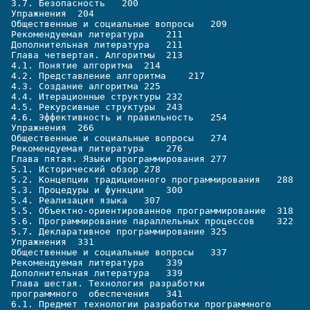
3.7. Безопасность   200
Упражнения  204
Общественные и социальные вопросы   209
Рекомендуемая литература    211
Дополнительная литература   211
Глава четвертая. Алгоритмы  213
4.1. Понятие алгоритма  214
4.2. Представление алгоритма    217
4.3. Создание алгоритма 225
4.4. Итерационные структуры 232
4.5. Рекурсивные структуры  243
4.6. Эффективность и правильность   254
Упражнения  266
Общественные и социальные вопросы   274
Рекомендуемая литература    276
Глава пятая. Языки программирования 277
5.1. Исторический обзор 278
5.2. Концепции традиционного программирования   288
5.3. Процедуры и функции    300
5.4. Реализация языка   307
5.5. Объектно-ориентированное программирование  318
5.6. Программирование параллельных процессов    322
5.7. Декларативное программирование 325
Упражнения  331
Общественные и социальные вопросы   337
Рекомендуемая литература    339
Дополнительная литература   339
Глава шестая. Технология разработки 
программного  обеспечения   341
6.1. Предмет технологии разработки программного