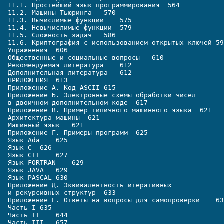
11.1. Простейший язык программирования  564
11.2. Машины Тьюринга   570
11.3. Вычислимые функции    575
11.4. Невычислимые функции  579
11.5. Сложность задач   586
11.6. Криптография с использованием открытых ключей 59
Упражнения  606
Общественные и социальные вопросы   610
Рекомендуемая литература    612
Дополнительная литература   612
ПРИЛОЖЕНИЯ  613
Приложение A. Код ASCII 615
Приложение Б. Электронные схемы обработки чисел 
в двоичном дополнительном коде  617
Приложение В. Пример типичного машинного языка  621
Архитектура машины  621
Машинный язык   621
Приложение Г. Примеры программ  625
Язык Ada    625
Язык C  626
Язык C++    627
Язык FORTRAN    629
Язык JAVA   629
Язык PASCAL 630
Приложение Д. Эквивалентность итеративных 
и рекурсивных структур  633
Приложение Е. Ответы на вопросы для самопроверки    63
Часть I 635
Часть II    644
Часть III   657