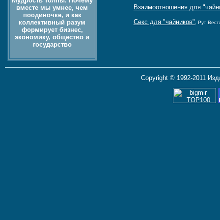
Мудрость толпы. Почему
Взаимоотношения для "чайн
вместе мы умнее, чем
поодиночке, и как
Секс для "чайников"
коллективный разум
, Рут Вест
формирует бизнес,
экономику, общество и
государство
Copyright © 1992-2011 Из