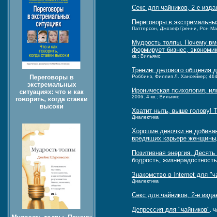
Секс для чайников, 2-е изда
Переговоры в экстремальных 
Паттерсон, Джозеф Гренни, Рон Мак-
Мудрость толпы. Почему вме
формирует бизнес, экономик
кв.; Вильямс
Тренинг делового общения 
Роббинз, Филлип Л. Хансейкер; 464 с
Переговоры в
экстремальных
Ироническая психология, и
ситуациях: что и как
2006, 4 кв.; Вильямс
говорить, когда ставки
высоки
Хватит ныть, выше голову! Т
Диалектика
Хорошие девочки не добиваю
вредящих карьере женщины
Позитивная энергия. Десять 
бодрость, жизнерадостность
Знакомство в Internet для "ч
Диалектика
Секс для чайников, 2-е изда
Депрессия для "чайников"
, Ч