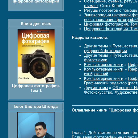
цифровой фотографии
Освещение, съемка, ретушь
съемке
, Скотт Келби
Ретушь портретов с помощь
Энциклопедия цифровой фо
восстановление фотографий
Книга для всех
Цифровая фотография. Том
Цифровая фотография. Том
Разделы каталога:
Другие темы
»
Путешествия.
цифровой фотографии
Другие темы
»
Путешествия.
фотосъемки
Компьютерные книги
»
Цифр
Компьютерные книги
»
Граф
изображений
Компьютерные книги
»
Граф
Графический редактор (раст
Цифровая фотография.
Другие темы
»
Общество. Ис
Том 1
Фотоискусство. Художеств
Блог Виктора Штонда
Оглавление книги "Цифровая фо
Глава 1. Действительно четкие фо
Если ваши фотографии не будут че