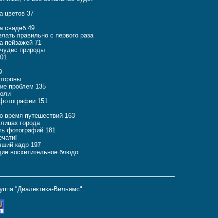
а цветов 37
а свадеб 49
ать правильно с первого раза
а пейзажей 71
 чудес природы
101
9
стороны
ие проблем 135
боли
 фотографии 151
во время путешествий 163
лицах города
ть фотографий 181
ечати!
чший кадр 197
щие восхитительное блюдо
руппа "Диалектика-Вильямс"