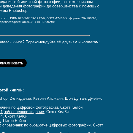
здания той или иной фотографии, а также описаны
ы доведения фотографии до совершенства с помощью
аммы Photoshop.
, с ил.; ISBN 978-5-8459-1217-6, 0-321-47404-X;
формат 70x100/16;
переплет
офсетная
2010, 1 кв.; Вильямс.
илась книга? Порекомендуйте её друзьям и коллегам:
этой книгой:
shop, 2-е издание
, Кэтрин Айсманн, Шон Дугган, Джеймс
вочник по цифровой фотографии
, Скотт Келби
1, обновленное издание
, Скотт Келби
 4
, Скотт Келби
в
, Питер Бойер
4: справочник по обработке цифровых фотографий
, Скотт