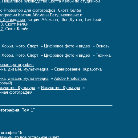
. Пошаговое руководство Скотта Келби по студийной
ю Photoshop для фотографов
, Скотт Келби
тографии Кэтрин Айсманн.Ретуширование и
. 3-е издание
, Кэтрин Айсманн, Шон Дугган, Тим Грей
 3
, Скотт Келби
 2
, Скотт Келби
 Хобби. Фото. Спорт
»
Цифровое фото и видео
»
Основы
 Хобби. Фото. Спорт
»
Цифровое фото и видео
»
Техника
овая фотография
ика, дизайн, мультимедиа
»
Сканирование, обработка
ика, дизайн, мультимедиа
»
Adobe Photoshop.
ровый)
кусство. Культура
»
Искусство. Культура
»
енная фотография
тография. Том 1"
тографии 15
ткими, то все остальное будет