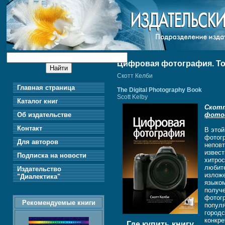
Цифровая фотография. То
Скотт Келби
Главная страница
The Digital Photography Book
Scott Kelby
Каталог книг
Скот
Об издательстве
фотог
Контакт
В это
фотог
Для авторов
непов
извест
Подписка на новости
хитро
любите
Издательство
изложе
"Диалектика"
языко
получ
фотог
Рекомендуемые книги
попул
городс
конкр
Где купить книгу