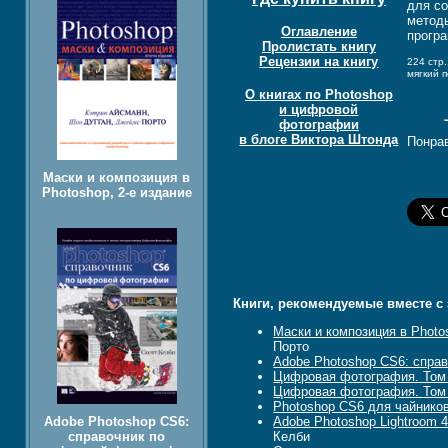
для со
метод
Оглавление
прогр
Пролистать книгу
Рецензии на книгу
224 стр.
мягкий 
О книгах по Photoshop
и цифровой
фотографии
в блоге Виктора Штонда
Понрав
Маски и композиция в
Photoshop, 2-е издание
Книги, рекомендуемые вместе с 
Маски и композиция в Photo
Порто
Adobe Photoshop CS6: спра
Цифровая фотография. Том 
Цифровая фотография. Том
Photoshop CS6 для чайнико
Adobe Photoshop CS6:
Adobe Photoshop Lightroom 
справочник по
Келби