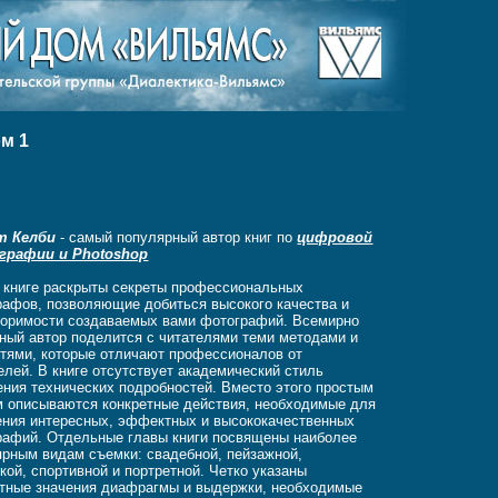
м 1
т Келби
- самый популярный автор книг по
цифровой
рафии и Photoshop
й книге раскрыты секреты профессиональных
рафов, позволяющие добиться высокого качества и
торимости создаваемых вами фотографий. Всемирно
ный автор поделится с читателями теми методами и
стями, которые отличают профессионалов от
лей. В книге отсутствует академический стиль
ния технических подробностей. Вместо этого простым
м описываются конкретные действия, необходимые для
ения интересных, эффектных и высококачественных
рафий. Отдельные главы книги посвящены наиболее
ярным видам съемки: свадебной, пейзажной,
кой, спортивной и портретной. Четко указаны
етные значения диафрагмы и выдержки, необходимые