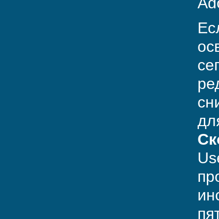
Ad
Ес
ос
се
ре
сн
дл
Ск
Us
пр
ин
пя