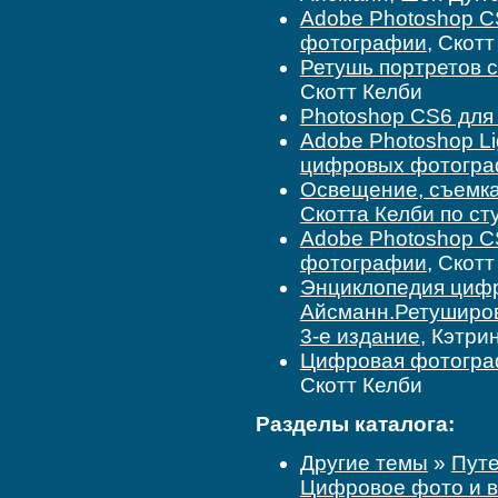
Adobe Photoshop C
фотографии
, Скот
Ретушь портретов 
Скотт Келби
Photoshop CS6 для
Adobe Photoshop Li
цифровых фотогр
Освещение, съемка
Скотта Келби по ст
Adobe Photoshop C
фотографии
, Скот
Энциклопедия циф
Айсманн.Ретуширов
3-е издание
, Кэтри
Цифровая фотограф
Скотт Келби
Разделы каталога:
Другие темы
»
Путе
Цифровое фото и 