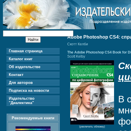
Adobe Photoshop CS4: сп
Скотт Келби
Главная страница
The Adobe Photoshop CS4 Book for Di
Scott Kelby
Каталог книг
Ск
Об издательстве
ци
Контакт
Для авторов
Подписка на новости
В 
Издательство
"Диалектика"
мн
Рекомендуемые книги
фо
(увеличить обложку)