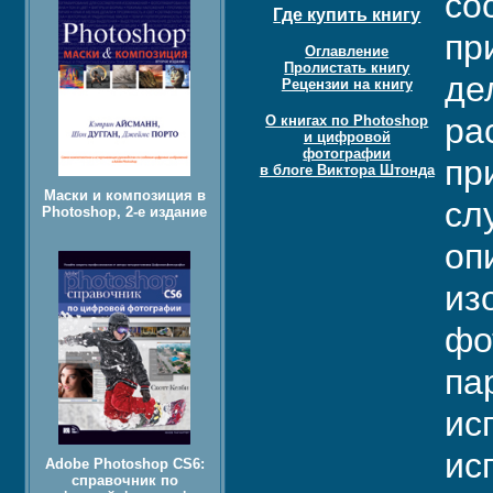
со
Где купить книгу
пр
Оглавление
Пролистать книгу
де
Рецензии на книгу
ра
О книгах по Photoshop
и цифровой
фотографии
пр
в блоге Виктора Штонда
Маски и композиция в
сл
Photoshop, 2-е издание
оп
из
фо
па
ис
ис
Adobe Photoshop CS6:
справочник по