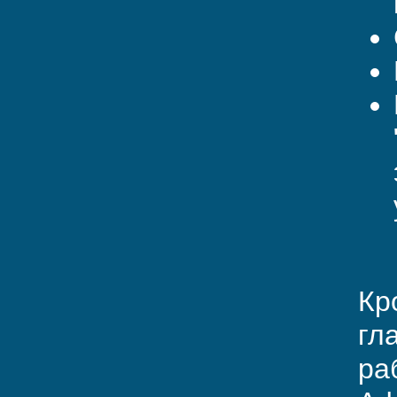
Кр
гл
ра