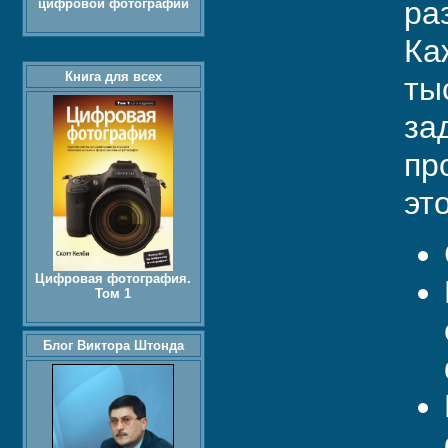
ра
цифровой фотографии
Ка
Книга для всех
ты
за
пр
эт
Цифровая фотография.
Том 1
Блог Виктора Штонда