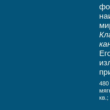
фо
на
ми
Кл
ка
Ег
из
пр
480
мяг
кв.