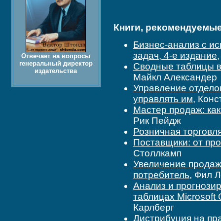
Книги, рекомендуемые 
Бизнес-анализ с ис
задач, 4-е издание
Отвечает на вопросы
генеральный директор
Сводные таблицы в 
издательства
Майкл Александер
Управление отделом
управлять им
, Кон
Мастер продаж: ка
Рик Пейдж
Розничная торговля
Поставщики: от про
Столлкамп
Увеличение продаж 
потребитель
, Фил 
Анализ и прогнози
таблицах Microsoft 
Карлберг
Дистрибуция на пр