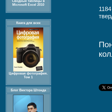
Сводные таблицы в
Microsoft Excel 2010
1184
твер
Книга для всех
Пон
кол
Цифровая фотография.
Том 1
Блог Виктора Штонда