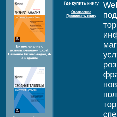
Web
Где купить книгу
Оглавление
под
Пролистать книгу
тор
ин
маг
Бизнес-анализ с
использованием Excel.
усл
Решение бизнес-задач, 4-
е издание
роз
фра
нов
пол
тор
спе