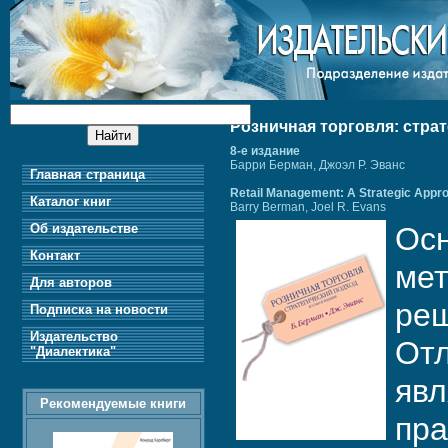
Розничная торговля: стра
8-е издание
Барри Берман, Джоэл Р. Эванс
Главная страница
Retail Management: A Strategic Approa
Каталог книг
Barry Berman, Joel R. Evans
Об издательстве
Осн
Контакт
мет
Для авторов
реш
Подписка на новости
Издательство
Отл
"Диалектика"
явл
Рекомендуемые книги
пра