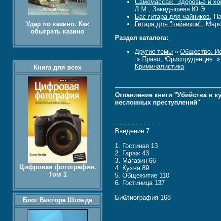
Самомассаж. Здоровье и хо
Л.М., Закидышева Ю.Э.
Бас-гитара для чайников
, П
Удар по казино. Как
Гитара для "чайников"
, Мар
обыграть казино
Раздел каталога:
Другие темы
»
Общество. Ис
»
Право. Юриспруденция
Криминалистика
Книга для всех
Оглавление книги "Убийства в к
несложных преступлений"
----------------------
Введение 7
1. Гостиная 13
2. Гараж 43
3. Магазин 66
Цифровая фотография.
4. Кухня 89
Том 1
5. Общежитие 110
6. Гостиница 137
Библиография 168
Блог Виктора Штонда