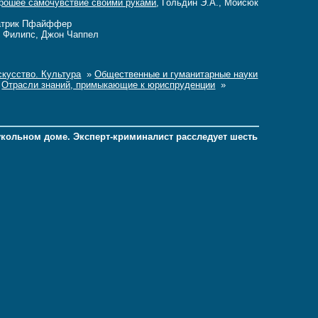
рошее самочувствие своими руками
, Гольдин Э.А., Мойсюк
атрик Пфайффер
к Филипс, Джон Чаппел
кусство. Культура
»
Общественные и гуманитарные науки
»
Отрасли знаний, примыкающие к юриспруденции
»
укольном доме. Эксперт-криминалист расследует шесть