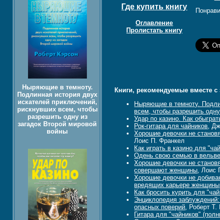
Где купить книгу
Понрави
Оглавление
Пролистать книгу
Ныряющие в темноту.
Книги, рекомендуемые вместе с 
Подлинная история двух
искателей приключений,
Ныряющие в темноту. Подли
рискнувших всем, чтобы
всем, чтобы разрешить одну
разрешить одну из
Удар по казино. Как обыграт
загадок Второй мировой
Рок-гитара для чайников
, Д
войны
Хорошие девочки не станов
Лоис П. Франкел
Как играть в казино для "ча
Одень свою семью в вельве
Хорошие девочки не станов
совершают женщины
, Лоис
Хорошие девочки не добива
вредящих карьере женщины
Как бросить курить для "чай
Энциклопедия заблуждений:
опасных поверий
, Роберт Т.
Гитара для "чайников" (полн