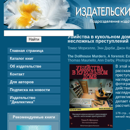
Убийства в кукольном дом
несложных преступлений
Томас Мориэлло, Энн Дарби, Джон К
Главная страница
The Dollhouse Murders. A forensic Exp
Каталог книг
Thomas Mauriello, Ann Darby, Photogr
Об издательстве
В этой 
рассказ
Контакт
преступ
наглядн
Для авторов
фотогр
действи
Подписка на новости
наглядн
детекти
Издательство
делает 
"Диалектика"
рассчит
176 стр.,
Рекомендуемые книги
мягкий пе