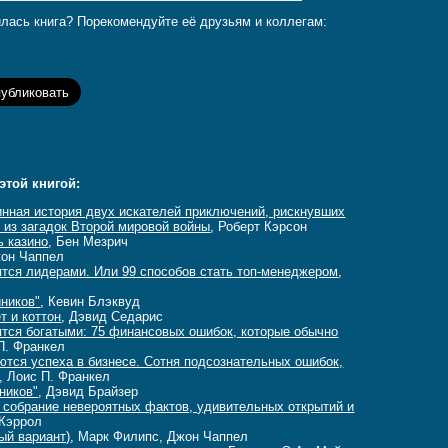
лась книга? Порекомендуйте её друзьям и коллегам:
этой книгой:
нная история двух искателей приключений, рискнувших
 из загадок Второй мировой войны
, Роберт Кэрсон
ь казино
, Бен Мезрич
жон Чаппел
ятся лидерами. Или 99 способов стать топ-менеджером
,
йников"
, Кевин Блэквуд
т и коттон
, Дэвид Седарис
ятся богатыми: 75 финансовых ошибок, которые обычно
 П. Франкел
ются успеха в бизнесе. Сотня подсознательных ошибок,
, Лоис П. Франкел
ников"
, Дэвид Брайзер
 собрание невероятных фактов, удивительных открытий и
 Кэррол
ый вариант)
, Марк Филипс, Джон Чаппел