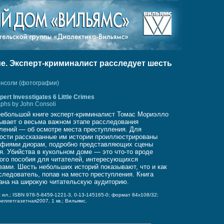
е. Эксперт-криминалист расследует шесть
онсоли (фотографии)
ert Invesstigates 6 Little Crimes
aphs by John Consoli
небольшой книге эксперт-криминалист Томас Мориэлло
ывает о весьма важном этапе расследования
лений — об осмотре места преступления. Для
ости рассказанные им истории проиллюстрированы
афиями диорам, подробно представляющих сцены
я. Убийства в кукольном доме — это что-то вроде
ого пособия для читателей, интересующихся
вами. Шесть небольших историй показывают, что и как
следователь, попав на место преступления. Книга
ана на широкую читательскую аудиторию.
 с ил.; ISBN 978-5-8459-1221-3, 0-13-145165-0;
формат 84x108/32;
реплет
газетная
2007, 1 кв.; Вильямс.