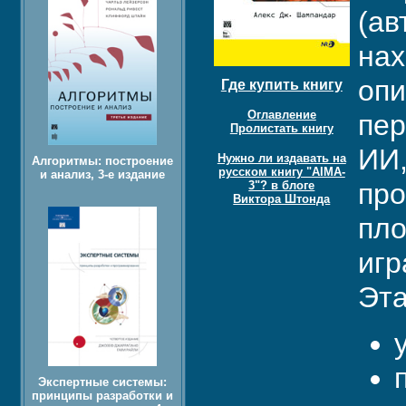
(ав
нах
опи
Где купить книгу
Оглавление
пер
Пролистать книгу
ИИ,
Нужно ли издавать на
Алгоритмы: построение
русском книгу "AIMA-
и анализ, 3-е издание
про
3"? в блоге
Виктора Штонда
пло
игр
Эта
Экспертные системы:
принципы разработки и