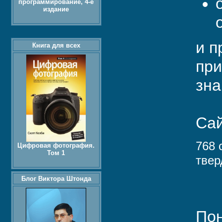
программирование, 4-е
издание
и п
Книга для всех
при
зна
Сай
768 
Цифровая фотография.
Том 1
твер
Блог Виктора Штонда
Пон