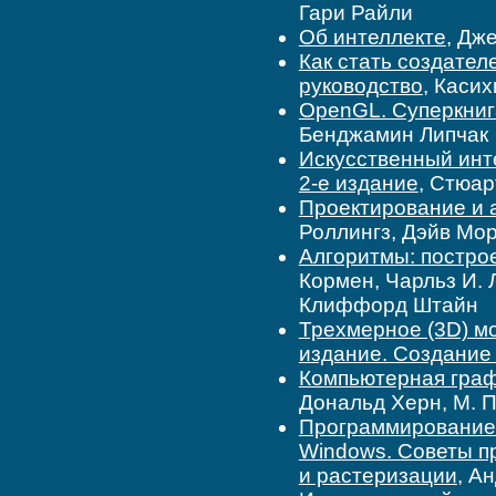
Гари Райли
Об интеллекте
, Дж
Как стать создател
руководство
, Каси
OpenGL. Суперкнига
Бенджамин Липчак
Искусственный инте
2-е издание
, Стюар
Проектирование и 
Роллингз, Дэйв Мо
Алгоритмы: построе
Кормен, Чарльз И. 
Клиффорд Штайн
Трехмерное (3D) м
издание. Создание
Компьютерная граф
Дональд Херн, М. 
Программирование т
Windows. Советы п
и растеризации
, А