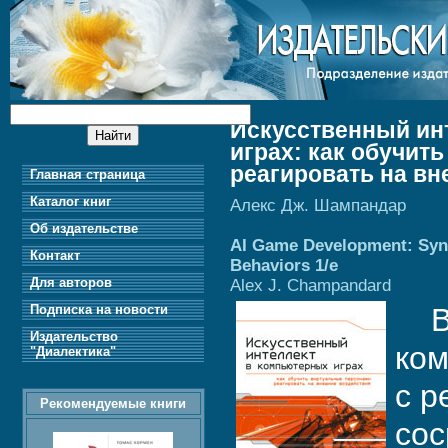
Искусственный ин
играх: как обучит
реагировать на вн
Главная страница
Каталог книг
Алекс Дж. Шампандар
Об издательстве
AI Game Development: Synt
Контакт
Behaviors 1/e
Для авторов
Alex J. Champandard
Подписка на новости
В н
Издательство
ком
"Диалектика"
с р
Рекомендуемые книги
сос