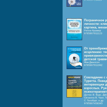
Пограничное р
личности: кли
картина, меха
Ренни Крaмер
9785907911123
От пренебреже
исцелению: те
привязанности
детской травм
Жак Джилсон
9785907911062
Совладание с
Туретта. Пове
интервенции д
взрослых. Рук
психотерапевт
Дуглас В. Вудс, Дж
Сюзанна В. Чанг, Т
С. Гинзбург, и др.
9785907458345