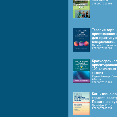
Зепп Хольцер
9785907515468
Терапия горя,
привязанности
для практику
специалистов
Филлис С. Косминс
9785907458307
Краткосрочная
ориентированн
100 ключевых 
техник
Харви Ратнер, Эва
Айвсон
9785907515383
Когнитивно-по
терапия расст
Пошаговое ру
Джеффри С. Вуд
9785907705739