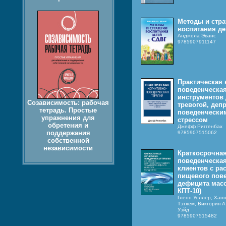
Методы и стра
воспитания де
Анджела Эванс
9785907911147
Практическая 
поведенческая
инструментов
Созависимость: рабочая
тревогой, депр
тетрадь. Простые
поведенчески
упражнения для
стрессом
обретения и
Джефф Риггенбах
поддержания
9785907515062
собственной
независимости
Краткосрочная
поведенческая
клиентов с ра
пищевого пове
дефицита масс
КПТ-10)
Гленн Уоллер, Хан
Тэтхем, Виктория А
Уэйд
9785907515482