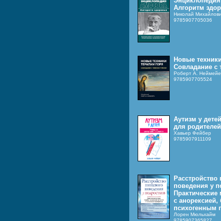
Энциклопедия
Алгоритм здо
Николай Михайлов
9785907705036
Новые техники
Совладание с 
Роберт А. Неймей
9785907705524
Аутизм у дете
для родителей
Хавьер Фейбер
9785907911109
Расстройство
поведения у п
Практические
с анорексией,
психогенным 
Лорен Мюльхайм
9785907365827