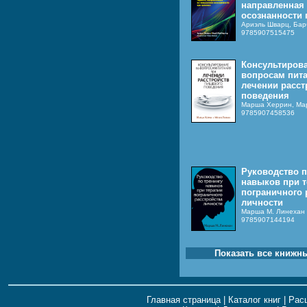
направленная
осознанности 
Ариэль Шварц, Бар
9785907515475
Консультиров
вопросам пит
лечении расст
поведения
Марша Херрин, Ма
9785907458536
Руководство п
навыков при 
пограничного 
личности
Марша М. Линехан
9785907144194
Показать все книжн
Главная страница
|
Каталог книг
|
Рас