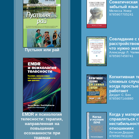
Соматическая 
забытый язык
Мелисса Уокер
9785907705241
Совладание с
расстройством
что нужно зна
Пустыня или рай
Александр Л. Чапме
9785907458741
Когнитивная т
сложных случа
когда простые
работают
Джудит С. Бек
9785907144880
EMDR и психология
Когда у матери
телесности: терапия,
справляться с
направленная на
нестабильнос
повышение
отношениях
осознанности при
Летисия Деррик
9785907911192
травмах