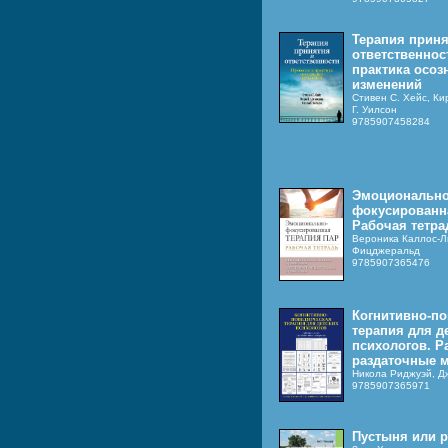
Терапия приня
ответственнос
практика осоз
изменений
Стивен С. Хейс, Ки
Г. Уилсон
9785907458284
Эмоционально
фокусированна
Рабочая тетра
Вероника Каллос-
Фицджеральд
9785907365476
Когнитивно-по
терапия для д
психологов. Р
раздаточные 
Никола Риджуэй, Д
9785907365971
Пустыня или р