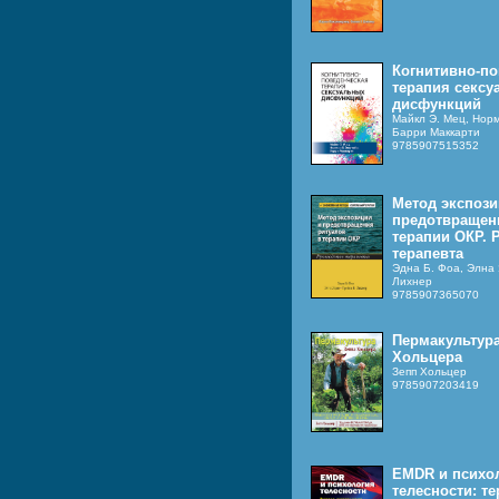
Когнитивно-по
терапия сексу
дисфункций
Майкл Э. Мец, Нор
Барри Маккарти
9785907515352
Метод экспози
предотвращен
терапии ОКР. 
терапевта
Эдна Б. Фоа, Элна 
Лихнер
9785907365070
Пермакультура
Хольцера
Зепп Хольцер
9785907203419
EMDR и психо
телесности: те