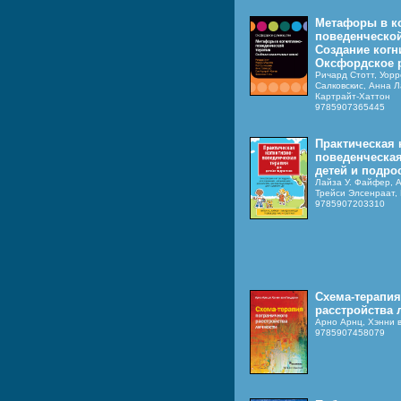
Метафоры в к
поведенческой
Создание когн
Оксфордское 
Ричард Стотт, Уор
Салковскис, Анна 
Картрайт-Хаттон
9785907365445
Практическая 
поведенческая
детей и подро
Лайза У. Файфер, А
Трейси Элсенраат,
9785907203310
Схема-терапия
расстройства 
Арно Арнц, Хэнни 
9785907458079