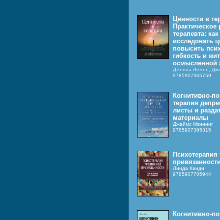
Ценности в те
Практическое 
терапевта: ка
исследовать ц
повысить пси
гибкость и жи
осмысленной 
Дженна Лежен, Дже
9785907365759
Когнитивно-по
терапия депре
листы и разда
материалы
Джеймс Мэннинг
9785907365315
Психотерапия
привязанност
Линда Канди
9785907705944
Когнитивно-по