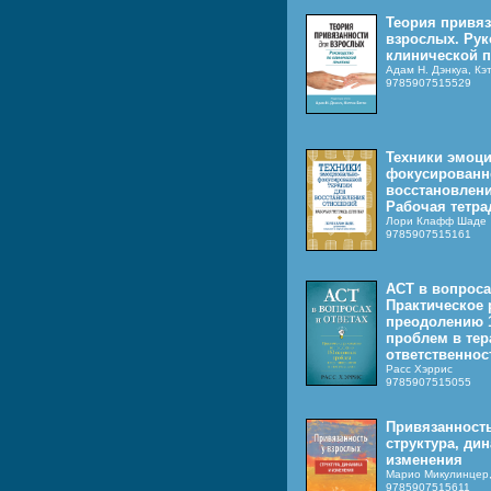
Теория привяз
взрослых. Рук
клинической п
Адам Н. Дэнкуа, Кэ
9785907515529
Техники эмоц
фокусированн
восстановлен
Рабочая тетра
Лори Клафф Шаде
9785907515161
ACT в вопроса
Практическое 
преодолению 
проблем в тер
ответственнос
Расс Хэррис
9785907515055
Привязанность
структура, ди
изменения
Марио Микулинцер,
9785907515611