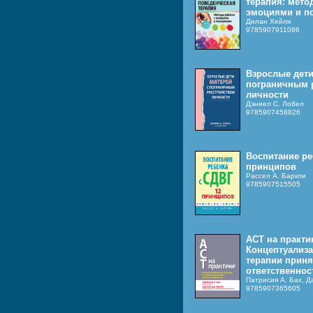
терапия: мето
эмоциями и п
Дилан Хейли
9785907911086
Взрослые дети
пограничным 
личности
Дэниел С. Лобел
9785907458826
Воспитание ре
принципов
Рассел А. Баркли
9785907515505
ACT на практи
Концептуализа
терапии приня
ответственнос
Патрисия А. Бах, 
9785907365605