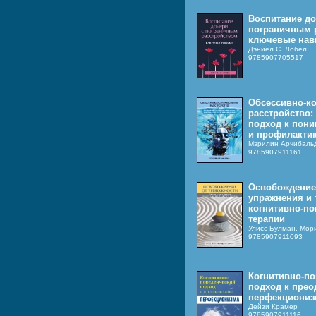
Воспитание до
пограничным 
ключевые нав
Дэниел С. Лобел
9785907705517
Обсессивно-к
расстройство:
подход к пон
и профилакти
Мэрилин Арчибаль
9785907911161
Освобождение 
упражнения и 
когнитивно-по
терапии
Улисс Булман, Мор
9785907911093
Когнитивно-п
подход к пре
перфекциониз
Дейзи Крaмер
9785907911116