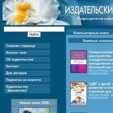
Компьютерные книги
Книжные новинки
Главная страница
Генерализован
Каталог книг
расстройство.
Об издательстве
поведенческая
преодоления н
Контакт
беспокойства 
Мелиса Робишо, М
Для авторов
9785907203952
Подписка на новости
СДВГ у детей:
Издательство
развитие и по
"Диалектика"
стратегии для
Арнольд Эндрюс, Д
9785907911185
Новые книги 2026