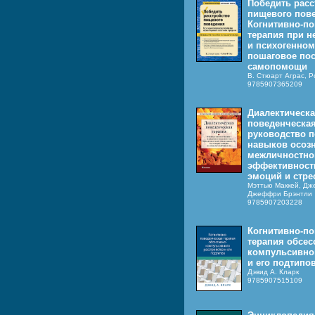
Победить расс
пищевого пов
Когнитивно-по
терапия при 
и психогенном
пошаговое пос
самопомощи
В. Стюарт Аграс, 
9785907365209
Диалектическ
поведенческая
руководство п
навыков осозн
межличностно
эффективности
эмоций и стре
Мэттью Маккей, Дж
Джеффри Брэнтли
9785907203228
Когнитивно-по
терапия обсес
компульсивног
и его подтипо
Дэвид А. Кларк
9785907515109